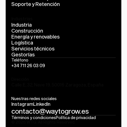
Soporte y Retención
Industrias
Industria
Construcción
Energía y renovables
Logística
Servicios técnicos
Gestorías
Teléfono
+34 711 26 03 09
Dirección
Calle E, 32, Nave 19. 50016 Zaragoza, España
Nuestras redes sociales
Instagram
LinkedIn
contacto@waytogrow.es
Términos y condiciones
Política de privacidad
© 2026 WTG. All Rights Reserved.