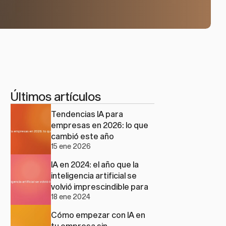
Últimos artículos
Tendencias IA para 
empresas en 2026: lo que 
cambió este año
15 ene 2026
IA en 2024: el año que la 
inteligencia artificial se 
volvió imprescindible para 
18 ene 2024
las pymes
Cómo empezar con IA en 
tu empresa sin 