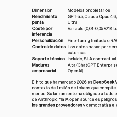
Dimensión
Modelos propietarios
Rendimiento 
GPT-5.5, Claude Opus 4.6, 
punta
Ultra
Coste por 
Variable (0,01-0,05 €/1K t
inferencia
Personalización
Fine-tuning limitado o RA
Control de datos
Los datos pasan por serv
externos
Soporte técnico
Incluido, SLA contractual
Madurez 
Alta (ChatGPT Enterprise
empresarial
OpenAI)
El hito que ha marcado 2026 es 
DeepSeek 
contexto de 1 millón de tokens que compite
menos. Su lanzamiento ha obligado a todo e
de Anthropic, "la IA open source es peligro
los grandes proveedores
 y democratiza el 