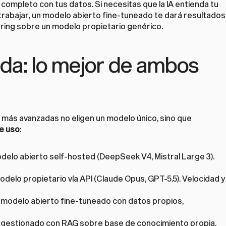
ompleto con tus datos. Si necesitas que la IA entienda tu 
 trabajar, un modelo abierto fine-tuneado te dará resultados 
ring sobre un modelo propietario genérico.
ida: lo mejor de ambos 
En Way to Grow observamos que las PYMEs más avanzadas no eligen un modelo único, sino que 
e uso
:
delo abierto self-hosted (DeepSeek V4, Mistral Large 3). 
odelo propietario vía API (Claude Opus, GPT-5.5). Velocidad y 
 modelo abierto fine-tuneado con datos propios, 
 gestionado con RAG sobre base de conocimiento propia.