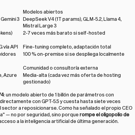
Modelos abiertos
Gemini 3 
DeepSeek V4 (1T params), GLM-5.2, Llama 4, 
Mistral Large 3
okens)
2-7 veces más barato si self-hosted
G vía API
Fine-tuning completo, adaptación total
idores 
100 % on-premise si se despliega localmente
Comunidad o consultoría externa
, Azure 
Media-alta (cada vez más oferta de hosting 
gestionado)
V4
: un modelo abierto de 1 billón de parámetros con 
 directamente con GPT-5.5 y cuesta hasta siete veces 
l sector a reposicionarse. Como ha señalado el propio CEO 
sa" — no por seguridad, sino porque 
rompe el oligopolio de 
acceso a la inteligencia artificial de última generación.