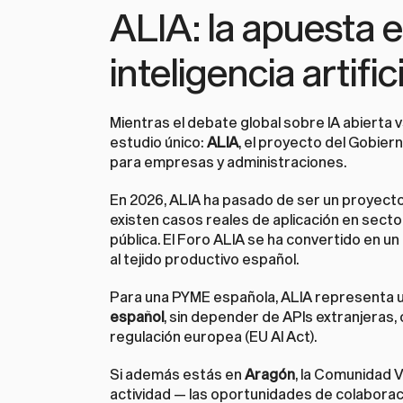
ALIA: la apuesta e
inteligencia artific
Mientras el debate global sobre IA abierta 
estudio único: 
ALIA
, el proyecto del Gobiern
para empresas y administraciones.
En 2026, ALIA ha pasado de ser un proyecto p
existen casos reales de aplicación en sector
pública. El Foro ALIA se ha convertido en un
al tejido productivo español.
Para una PYME española, ALIA representa u
español
, sin depender de APIs extranjeras, 
regulación europea (EU AI Act).
Si además estás en 
Aragón
, la Comunidad 
actividad — las oportunidades de colaboraci