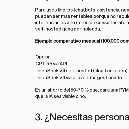
Para usos ligeros (chatbots, asistencia, gen
pueden ser más rentables porque no requier
inferencias es alto (miles de consultas al día)
self-hosted gana por goleada.
Ejemplo comparativo mensual (100.000 cons
Opción
GPT-5.5 vía API
DeepSeek V4 self-hosted (cloud europeo)
DeepSeek V4 vía proveedor gestionado
Es un ahorro del 50-70 % que, para una PYM
que la IA sea viable o no.
3. ¿Necesitas persona