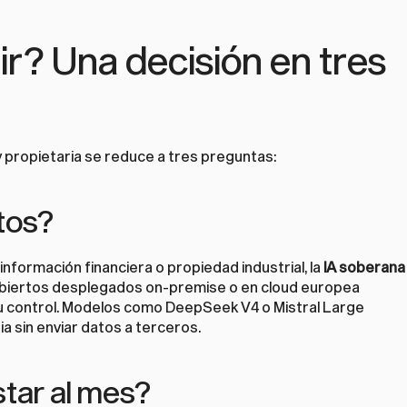
r? Una decisión en tres 
 y propietaria se reduce a tres preguntas:
tos?
información financiera o propiedad industrial, la 
IA soberana
s abiertos desplegados on-premise o en cloud europea 
u control. Modelos como DeepSeek V4 o Mistral Large 
a sin enviar datos a terceros.
tar al mes?