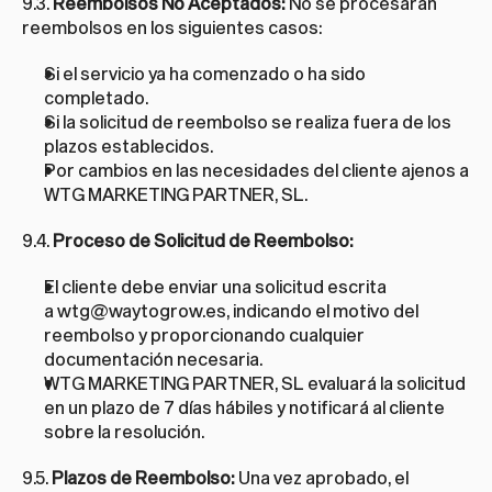
9.3. 
Reembolsos No Aceptados:
 No se procesarán 
reembolsos en los siguientes casos:
Si el servicio ya ha comenzado o ha sido 
completado.
Si la solicitud de reembolso se realiza fuera de los 
plazos establecidos.
Por cambios en las necesidades del cliente ajenos a 
WTG MARKETING PARTNER, SL.
9.4. 
Proceso de Solicitud de Reembolso:
El cliente debe enviar una solicitud escrita 
a 
wtg@waytogrow.es
, indicando el motivo del 
reembolso y proporcionando cualquier 
documentación necesaria.
WTG MARKETING PARTNER, SL evaluará la solicitud 
en un plazo de 7 días hábiles y notificará al cliente 
sobre la resolución.
9.5. 
Plazos de Reembolso:
 Una vez aprobado, el 