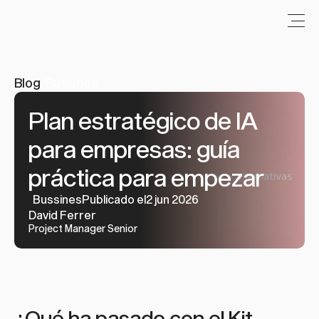
Blog
/
Bussines
Plan estratégico de IA 
para empresas: guía 
práctica para empezar
Bussines
Publicado el2 jun 2026
David Ferrer
Project Manager Senior
¿Qué ha pasado con el Kit 