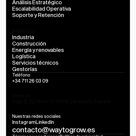
Análisis Estratégico
Escalabilidad Operativa
Soporte y Retención
Industrias
Industria
Construcción
Energía y renovables
Logística
Servicios técnicos
Gestorías
Teléfono
+34 711 26 03 09
Dirección
Calle E, 32, Nave 19. 50016 Zaragoza, España
Nuestras redes sociales
Instagram
LinkedIn
contacto@waytogrow.es