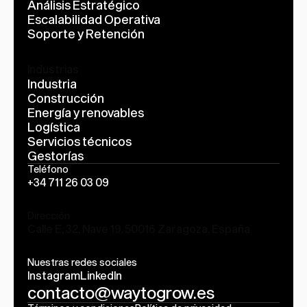
Análisis Estratégico
Escalabilidad Operativa
Soporte y Retención
Industrias
Industria
Construcción
Energía y renovables
Logística
Servicios técnicos
Gestorías
Teléfono
+34 711 26 03 09
Dirección
Calle E, 32, Nave 19. 50016 Zaragoza, España
Nuestras redes sociales
Instagram
LinkedIn
contacto@waytogrow.es