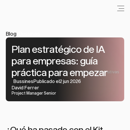
Blog
/
Bussines
Plan estratégico de IA 
para empresas: guía 
práctica para empezar
Bussines
Publicado el2 jun 2026
David Ferrer
Project Manager Senior
¿Qué ha pasado con el Kit 