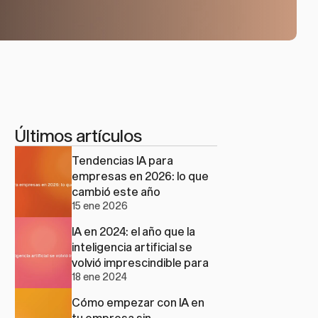
Últimos artículos
Tendencias IA para 
empresas en 2026: lo que 
cambió este año
15 ene 2026
IA en 2024: el año que la 
inteligencia artificial se 
volvió imprescindible para 
18 ene 2024
las pymes
Cómo empezar con IA en 
tu empresa sin 