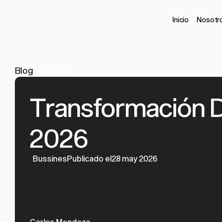
Inicio
Nosotr
Blog
/
Bussines
Transformación Di
2026
Bussines
Publicado el28 may 2026
Carlos Mendoza