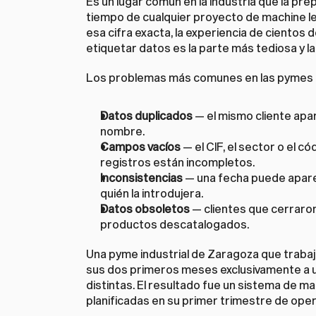
Es un lugar común en la industria que la p
tiempo de cualquier proyecto de machine lea
esa cifra exacta, la experiencia de cientos d
etiquetar datos es la parte más tediosa y la
Los problemas más comunes en las pymes 
Datos duplicados
 — el mismo cliente apa
nombre.
Campos vacíos
 — el CIF, el sector o el c
registros están incompletos.
Inconsistencias
 — una fecha puede apare
quién la introdujera.
Datos obsoletos
 — clientes que cerraron
productos descatalogados.
Una pyme industrial de Zaragoza que trabaj
sus dos primeros meses exclusivamente a uni
distintas. El resultado fue un sistema de m
planificadas en su primer trimestre de oper