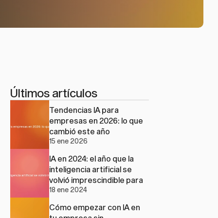
Últimos artículos
Tendencias IA para 
empresas en 2026: lo que 
cambió este año
15 ene 2026
IA en 2024: el año que la 
inteligencia artificial se 
volvió imprescindible para 
18 ene 2024
las pymes
Cómo empezar con IA en 
tu empresa sin 