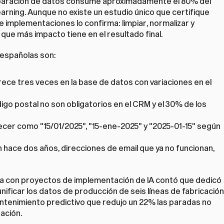
reparación de datos consume aproximadamente el 80% del 
rning. Aunque no existe un estudio único que certifique 
e implementaciones lo confirma: limpiar, normalizar y 
 que más impacto tiene en el resultado final.
españolas son:
rece tres veces en la base de datos con variaciones en el 
ódigo postal no son obligatorios en el CRM y el 30% de los 
cer como "15/01/2025", "15-ene-2025" y "2025-01-15" según 
 hace dos años, direcciones de email que ya no funcionan, 
a con 
proyectos de implementación de IA
 contó que dedicó 
ficar los datos de producción de seis líneas de fabricación 
antenimiento predictivo que redujo un 22% las paradas no 
ación.