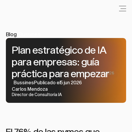
Blog
/
Bussines
Plan estratégico de IA 
para empresas: guía 
práctica para empezar
Bussines
Publicado el5 jun 2026
Carlos Mendoza
Director de Consultoría IA
El 76% de las pymes que 