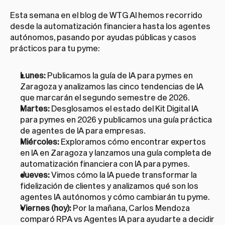
Esta semana en el blog de WTG AI hemos recorrido 
desde la automatización financiera hasta los agentes 
autónomos, pasando por ayudas públicas y casos 
prácticos para tu pyme:
Lunes:
 Publicamos la 
guía de IA para pymes en 
Zaragoza
 y analizamos las 
cinco tendencias de IA 
que marcarán el segundo semestre de 2026
.
Martes:
 Desglosamos el 
estado del Kit Digital IA 
para pymes en 2026
 y publicamos una 
guía práctica 
de agentes de IA para empresas
.
Miércoles:
 Exploramos cómo encontrar 
expertos 
en IA en Zaragoza
 y lanzamos una guía completa de 
automatización financiera con IA para pymes
.
Jueves:
 Vimos cómo la 
IA puede transformar la 
fidelización de clientes
 y analizamos qué son los 
agentes IA autónomos
 y cómo cambiarán tu pyme.
Viernes (hoy):
 Por la mañana, Carlos Mendoza 
comparó 
RPA vs Agentes IA
 para ayudarte a decidir 