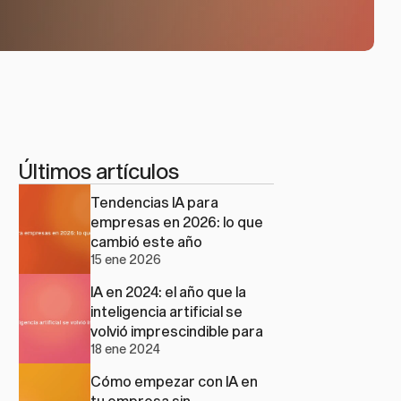
Últimos artículos
Tendencias IA para 
empresas en 2026: lo que 
cambió este año
15 ene 2026
IA en 2024: el año que la 
inteligencia artificial se 
volvió imprescindible para 
18 ene 2024
las pymes
Cómo empezar con IA en 
tu empresa sin 