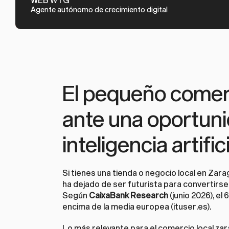
Agente autónomo de crecimiento digital
El pequeño comerc
ante una oportunid
inteligencia artific
Si tienes una tienda o negocio local en Zarag
ha dejado de ser futurista para convertirse 
Según 
CaixaBank Research
 (junio 2026), e
encima de la media europea (
ituser.es
).
Lo más relevante para el comercio local zar