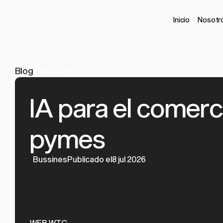
Inicio
Nosotr
Blog
/
Bussines
IA para el comerc
pymes
Bussines
Publicado el8 jul 2026
WEB WTG