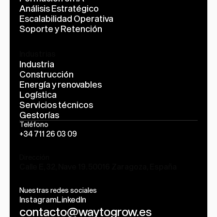
Análisis Estratégico
Escalabilidad Operativa
Soporte y Retención
Industrias
Industria
Construcción
Energía y renovables
Logística
Servicios técnicos
Gestorías
Teléfono
+34 711 26 03 09
Dirección
Calle E, 32, Nave 19. 50016 Zaragoza, España
Nuestras redes sociales
Instagram
LinkedIn
contacto@waytogrow.es