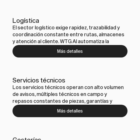
avisos, priorizar incidencias, generar reportes y 
mejorar la atención a clientes y partners.
Logística
El sector logístico exige rapidez, trazabilidad y 
coordinación constante entre rutas, almacenes 
y atención al cliente. WTG AI automatiza la 
planificación operativa y las comunicaciones, 
Más detalles
integrándose con TMS/WMS y herramientas 
internas para reducir incidencias y mejorar el 
servicio.
Servicios técnicos
Los servicios técnicos operan con alto volumen 
de avisos, múltiples técnicos en campo y 
repasos constantes de piezas, garantías y 
partes. WTG AI automatiza la recepción de 
Más detalles
incidencias, la asignación de técnicos y el cierre 
documental, mejorando tiempos de respuesta y 
satisfacción del cliente.
Gestorías