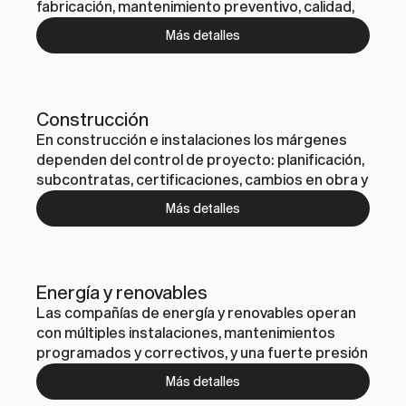
fabricación, mantenimiento preventivo, calidad, 
trazabilidad y un gran volumen de documentación 
Más detalles
técnica. WTG AI implanta agentes y 
automatizaciones conectadas a tu ERP/MES 
para reducir tiempos operativos, detectar 
incidencias antes y mejorar la comunicación 
Construcción
entre planta y oficina.
En construcción e instalaciones los márgenes 
dependen del control de proyecto: planificación, 
subcontratas, certificaciones, cambios en obra y 
una coordinación diaria intensa. WTG AI digitaliza 
Más detalles
y automatiza el flujo completo desde la captación 
hasta la entrega, con agentes que gestionan 
agenda, partes, documentación y 
comunicaciones internas/externas.
Energía y renovables
Las compañías de energía y renovables operan 
con múltiples instalaciones, mantenimientos 
programados y correctivos, y una fuerte presión 
regulatoria. WTG AI conecta datos de sensores, 
Más detalles
GMAO/CMMS y backoffice para automatizar 