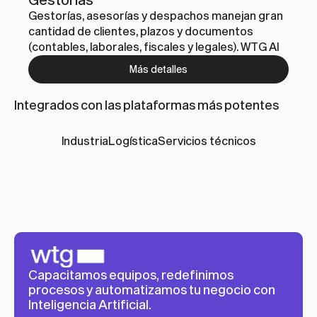
Gestorías, asesorías y despachos manejan gran 
cantidad de clientes, plazos y documentos 
(contables, laborales, fiscales y legales). WTG AI 
automatiza la entrada de documentación, la 
Más detalles
atención inicial, el seguimiento de expedientes y 
la generación de comunicaciones, aumentando 
Integrados con las plataformas más potentes
capacidad operativa y reduciendo errores.
Industria
Logística
Servicios técnicos
Capacitamos equipos, redefinimos 
procesos y automatizamos tu negocio con 
Inteligencia Artificial.